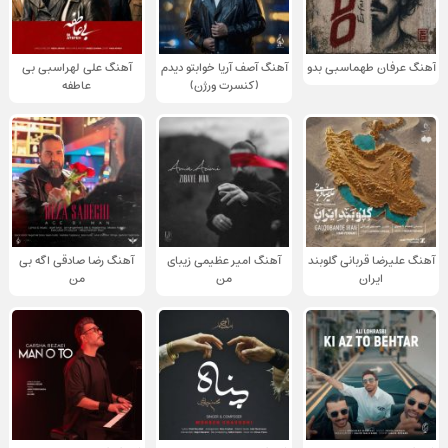
آهنگ عرفان طهماسبی بدو
آهنگ آصف آریا خوابتو دیدم
آهنگ علی لهراسبی بی
(کنسرت ورژن)
عاطفه
آهنگ علیرضا قربانی گلوبند
آهنگ امیر عظیمی زیبای
آهنگ رضا صادقی اگه بی
ایران
من
من