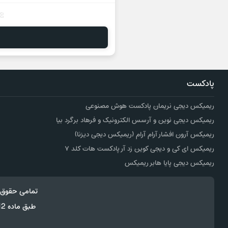
پادکست
ریمیکس دیجی نریمان پادکست هوش مصنوعی
ریمیکس دیجی نوین و آرسس الکترونیک و فرهاد برگرد بیا
ریمیکس آرون افشار آرام آرام (ریمیکس دیجی دیزنا)
ریمیکس ای کی و دیجی کوین زد آر پادکست هات کلد ۷
ریمیکس دیجی پایا هابر ریمیکس
تمامی حقوق 
طبق ماده 12 فصل سوم قانون جرائم رایانه ای کپی برداری از قالب و محتوا پیگرد قانونی خواهد داشت.