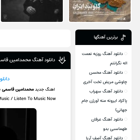
برترین آهنگها
دانلود آهنگ روزبه نعمت
دانلود آهنگ محمدامین قاسم
اله نگرانتم
دانلود آهنگ محسن
دانلو
چاوشی مریض تخت آخری
اهنگ جدید
محمدامین قاسمی
ب
دانلود آهنگ سهراب
Music / Listen To Music Now
پاکزاد ایرونه منه (ورژن جام
جهانی)
دانلود آهنگ عرفان
طهماسبی بدو
دانلود آهنگ آصف آریا