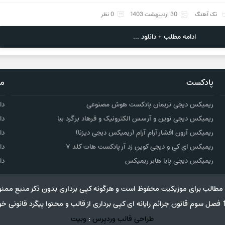
تک آهنگ
30 اردیبهشت 1403
0 نظر
ادامه مطلب + دانلود ...
پادکست
مو
ریمیکس دیجی نریمان پادکست هوش مصنوعی
دا
ریمیکس دیجی نوین و آرسس الکترونیک و فرهاد برگرد بیا
دا
ریمیکس آرون افشار آرام آرام (ریمیکس دیجی دیزنا)
دا
ریمیکس ای کی و دیجی کوین زد آر پادکست هات کلد ۷
دا
ریمیکس دیجی پایا هابر ریمیکس
دا
مطالب برای موزیکیت محفوظ است و هرگونه کپی برداری بدون ذکر منبع ممنو
طراحی قالب وردپرس
:
وبیت