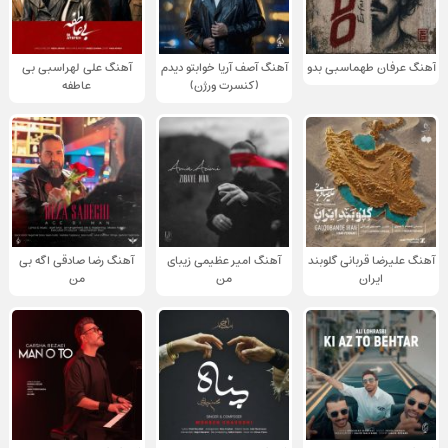
آهنگ عرفان طهماسبی بدو
آهنگ آصف آریا خوابتو دیدم
آهنگ علی لهراسبی بی
(کنسرت ورژن)
عاطفه
آهنگ علیرضا قربانی گلوبند
آهنگ امیر عظیمی زیبای
آهنگ رضا صادقی اگه بی
ایران
من
من