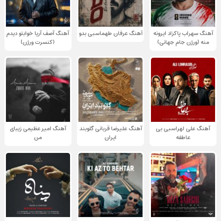
آهنگ سهراب پاکزاد ایرونه
آهنگ عرفان طهماسبی بدو
آهنگ آصف آریا خوابتو دیدم
منه (ورژن جام جهانی)
(کنسرت ورژن)
آهنگ علی لهراسبی بی
آهنگ علیرضا قربانی گلوبند
آهنگ امیر عظیمی زیبای
عاطفه
ایران
من