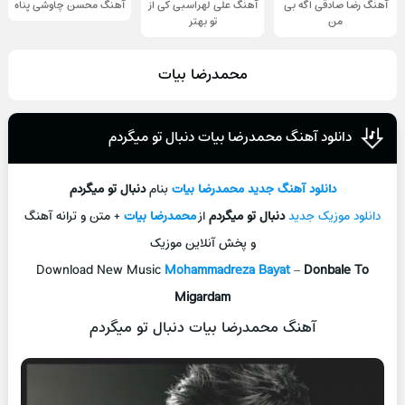
آهنگ رضا صادقی اگه بی
آهنگ علی لهراسبی کی از
آهنگ محسن چاوشی پناه
من
تو ‌بهتر
محمدرضا بیات
دانلود آهنگ محمدرضا بیات دنبال تو میگردم
دانلود آهنگ جديد
محمدرضا بیات
بنام
دنبال تو میگردم
دانلود موزیک جديد
دنبال تو میگردم
از
محمدرضا بیات
+ متن و ترانه آهنگ
و پخش آنلاين موزيک
Download New Music
Mohammadreza Bayat
–
Donbale To
Migardam
آهنگ محمدرضا بیات دنبال تو میگردم