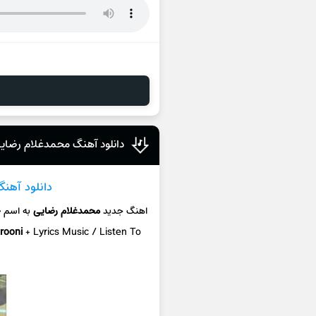
دانلود آهنگ محمدغلام رضایی
دانلود آهنگ
اهنگ جدید
محمدغلام رضایی
به اسم
چ
arooni
+ L
yrics Music / Listen To