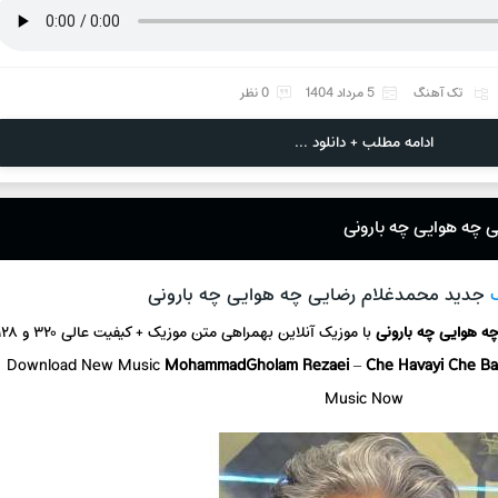
تک آهنگ
5 مرداد 1404
0 نظر
ادامه مطلب + دانلود ...
 چه هوایی چه بارونی
جدید محمدغلام رضایی چه هوایی چه بارونی
ه هوایی چه بارونی
با موزیک آنلاین
بهمراهی متن موزیک + کیفیت عالی ۳۲۰ و ۱۲۸
Download New Music
MohammadGholam Rezaei
–
Che Havayi Che B
Music Now