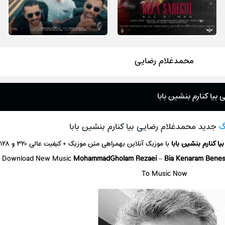
محمدغلام رضایی
بیا کنارم بنشین بابا
گ
جدید محمدغلام رضایی بیا کنارم بنشین بابا
بیا کنارم بنشین بابا
با موزیک آنلاین
بهمراهی متن موزیک + کیفیت عالی ۳۲۰ و ۱۲۸
Download New Music
MohammadGholam Rezaei
–
Bia Kenaram Benes
To Music Now