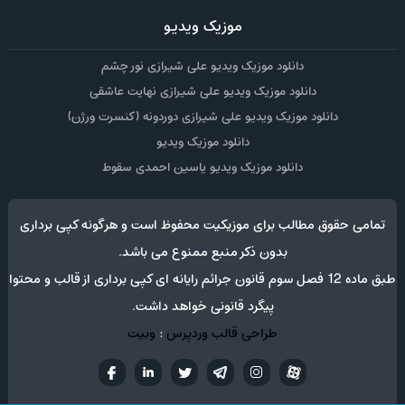
موزیک ویدیو
دانلود موزیک ویدیو علی شیرازی نور چشم
دانلود موزیک ویدیو علی شیرازی نهایت عاشقی
دانلود موزیک ویدیو علی شیرازی دوردونه (کنسرت ورژن)
دانلود موزیک ویدیو
دانلود موزیک ویدیو یاسین احمدی سقوط
تمامی حقوق مطالب برای موزیکیت محفوظ است و هرگونه کپی برداری
بدون ذکر منبع ممنوع می باشد.
طبق ماده 12 فصل سوم قانون جرائم رایانه ای کپی برداری از قالب و محتوا
پیگرد قانونی خواهد داشت.
طراحی قالب وردپرس
:
وبیت
آپارات
تلگرام
تويتر
اینستاگرام
لینکدین
فيسب