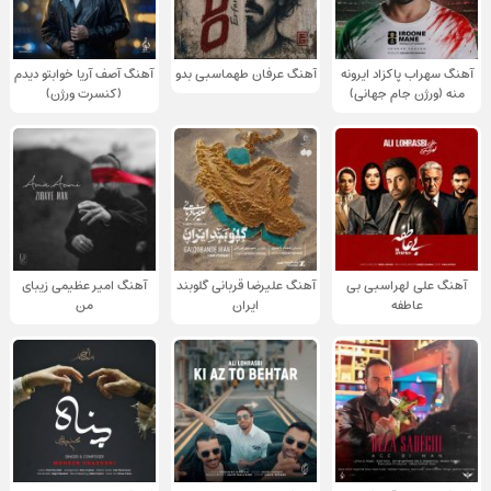
آهنگ سهراب پاکزاد ایرونه
آهنگ عرفان طهماسبی بدو
آهنگ آصف آریا خوابتو دیدم
منه (ورژن جام جهانی)
(کنسرت ورژن)
آهنگ علی لهراسبی بی
آهنگ علیرضا قربانی گلوبند
آهنگ امیر عظیمی زیبای
عاطفه
ایران
من