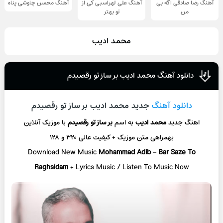
آهنگ رضا صادقی اگه بی
آهنگ علی لهراسبی کی از
آهنگ محسن چاوشی پناه
من
تو ‌بهتر
محمد ادیب
دانلود آهنگ محمد ادیب بر ساز تو رقصیدم
دانلود آهنگ
جدید محمد ادیب بر ساز تو رقصیدم
اهنگ جدید
محمد ادیب
به اسم
بر ساز تو رقصیدم
با موزیک آنلاین
بهمراهی متن موزیک + کیفیت عالی ۳۲۰ و ۱۲۸
Download New Music
Mohammad Adib
–
Bar Saze To
Raghsidam
+ L
yrics Music / Listen To Music Now