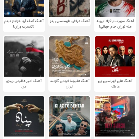
آهنگ سهراب پاکزاد ایرونه
آهنگ عرفان طهماسبی بدو
آهنگ آصف آریا خوابتو دیدم
منه (ورژن جام جهانی)
(کنسرت ورژن)
آهنگ علی لهراسبی بی
آهنگ علیرضا قربانی گلوبند
آهنگ امیر عظیمی زیبای
عاطفه
ایران
من