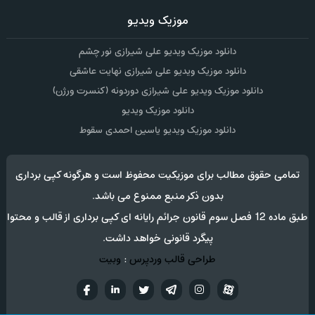
موزیک ویدیو
دانلود موزیک ویدیو علی شیرازی نور چشم
دانلود موزیک ویدیو علی شیرازی نهایت عاشقی
دانلود موزیک ویدیو علی شیرازی دوردونه (کنسرت ورژن)
دانلود موزیک ویدیو
دانلود موزیک ویدیو یاسین احمدی سقوط
تمامی حقوق مطالب برای موزیکیت محفوظ است و هرگونه کپی برداری
بدون ذکر منبع ممنوع می باشد.
طبق ماده 12 فصل سوم قانون جرائم رایانه ای کپی برداری از قالب و محتوا
پیگرد قانونی خواهد داشت.
طراحی قالب وردپرس
:
وبیت
آپارات
تلگرام
تويتر
اینستاگرام
لینکدین
فيسب