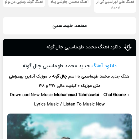
آهنگ علی لهراسبی کی از
آهنگ محسن چاوشی پناه
آهنگ گرشا رضایی من و تو
تو ‌بهتر
محمد طهماسبی
دانلود آهنگ محمد طهماسبی چال گونه
دانلود آهنگ
جدید محمد طهماسبی چال گونه
اهنگ جدید
محمد طهماسبی
به اسم
چال گونه
با موزیک آنلاین
بهمراهی
متن موزیک + کیفیت عالی ۳۲۰ و ۱۲۸
Download New Music
Mohammad Tahmasebi
–
Chal Goone
+
L
yrics Music / Listen To Music Now