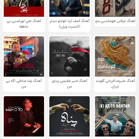
آهنگ عرفان طهماسبی بدو
آهنگ آصف آریا خوابتو دیدم
آهنگ علی لهراسبی بی
(کنسرت ورژن)
عاطفه
آهنگ علیرضا قربانی گلوبند
آهنگ امیر عظیمی زیبای
آهنگ رضا صادقی اگه بی
ایران
من
من