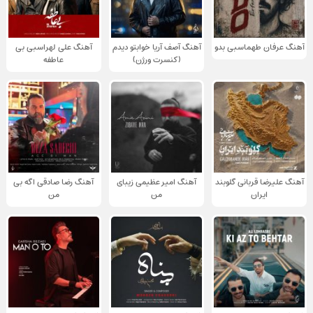
آهنگ عرفان طهماسبی بدو
آهنگ آصف آریا خوابتو دیدم
آهنگ علی لهراسبی بی
(کنسرت ورژن)
عاطفه
آهنگ علیرضا قربانی گلوبند
آهنگ امیر عظیمی زیبای
آهنگ رضا صادقی اگه بی
ایران
من
من