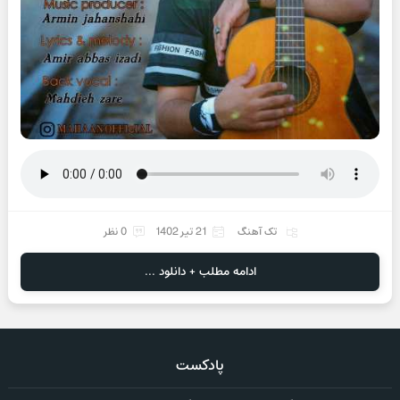
تک آهنگ
21 تیر 1402
0 نظر
ادامه مطلب + دانلود ...
پادکست