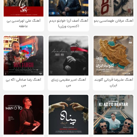
آهنگ عرفان طهماسبی بدو
آهنگ آصف آریا خوابتو دیدم
آهنگ علی لهراسبی بی
(کنسرت ورژن)
عاطفه
آهنگ علیرضا قربانی گلوبند
آهنگ امیر عظیمی زیبای
آهنگ رضا صادقی اگه بی
ایران
من
من