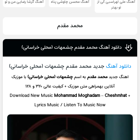
آهنگ علی لهراسبی کی از
آهنگ محسن چاوشی پناه
آهنگ گرشا رضایی من و تو
تو ‌بهتر
محمد مقدم
دانلود آهنگ محمد مقدم چشمهات (محلی خراسانی)
دانلود آهنگ
جدید محمد مقدم چشمهات (محلی خراسانی)
اهنگ جدید
محمد مقدم
به اسم
چشمهات (محلی خراسانی)
با موزیک
آنلاین
بهمراهی متن موزیک + کیفیت عالی ۳۲۰ و ۱۲۸
Download New Music
Mohammad Moghadam
–
Cheshmhat
+
L
yrics Music / Listen To Music Now