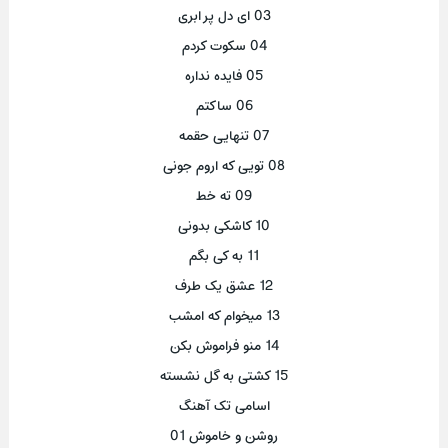
03 ای دل پر ابری
04 سکوت کردم
05 فایده نداره
06 ساکتم
07 تنهایی حقمه
08 تویی که اروم جونی
09 ته خط
10 کاشکی بدونی
11 به کی بگم
12 عشق یک طرف
13 میخوام که امشب
14 منو فراموش بکن
15 کشتی به گل نشسته
اسامی تک آهنگ
روشن و خاموش 01