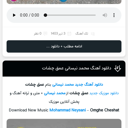
تک آهنگ
3 تیر 1403
0 نظر
ادامه مطلب + دانلود ...
دانلود آهنگ محمد نیسانی عمق چشات
دانلود آهنگ جديد
محمد نیسانی
بنام
عمق چشات
دانلود موزیک جديد
عمق چشات
از
محمد نیسانی
+ متن و ترانه آهنگ و
پخش آنلاين موزيک
Download New Music
Mohammad Neysani
–
Omghe Cheshat