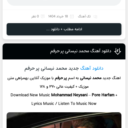
تک آهنگ
18 خرداد 1404
0 نظر
ادامه مطلب + دانلود ...
دانلود آهنگ محمد نیسانی پر حرفم
دانلود آهنگ
جدید محمد نیسانی پر حرفم
اهنگ جدید
محمد نیسانی
به اسم
پر حرفم
با موزیک آنلاین
بهمراهی متن
موزیک + کیفیت عالی ۳۲۰ و ۱۲۸
Download New Music
Mohammad Neysani
–
Pore Harfam
+
L
yrics Music / Listen To Music Now