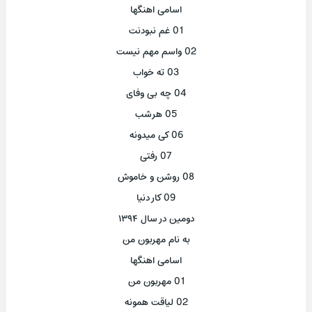
اسامی اهنگها
01 غم نبودنت
02 واسم مهم نیست
03 ته خواب
04 چه بی وفای
05 هرشب
06 کی میدونه
07 رفتی
08 روشن و خاموش
09 کار دنیا
دومین در سال‌ ۱۳۹۴
به نام مهربون من
اسامی اهنگها
01 مهربون من
02 لیاقت همونه