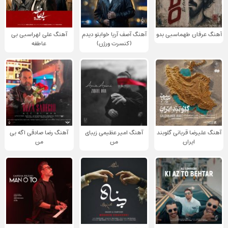
آهنگ عرفان طهماسبی بدو
آهنگ آصف آریا خوابتو دیدم
آهنگ علی لهراسبی بی
(کنسرت ورژن)
عاطفه
آهنگ علیرضا قربانی گلوبند
آهنگ امیر عظیمی زیبای
آهنگ رضا صادقی اگه بی
ایران
من
من