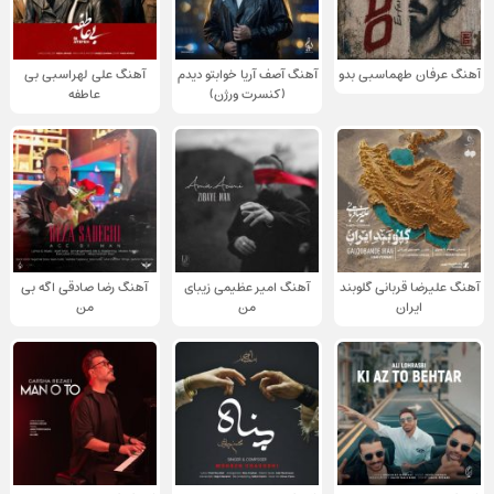
آهنگ عرفان طهماسبی بدو
آهنگ آصف آریا خوابتو دیدم
آهنگ علی لهراسبی بی
(کنسرت ورژن)
عاطفه
آهنگ علیرضا قربانی گلوبند
آهنگ امیر عظیمی زیبای
آهنگ رضا صادقی اگه بی
ایران
من
من