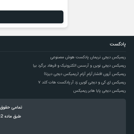
پادکست
ریمیکس دیجی نریمان پادکست هوش مصنوعی
ریمیکس دیجی نوین و آرسس الکترونیک و فرهاد برگرد بیا
ریمیکس آرون افشار آرام آرام (ریمیکس دیجی دیزنا)
ریمیکس ای کی و دیجی کوین زد آر پادکست هات کلد ۷
ریمیکس دیجی پایا هابر ریمیکس
تمامی حقوق 
طبق ماده 12 فصل سوم قانون جرائم رایانه ای کپی برداری از قالب و محتوا پیگرد قانونی خواهد داشت.