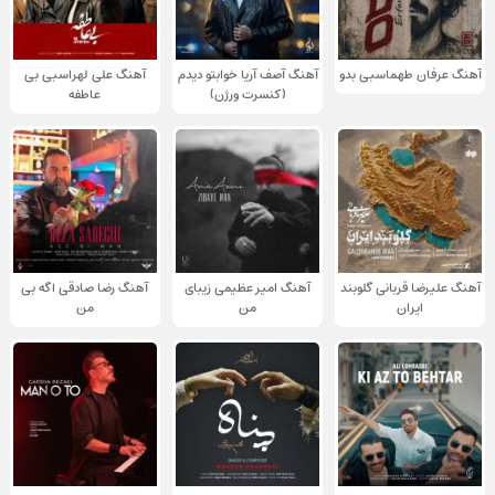
آهنگ عرفان طهماسبی بدو
آهنگ آصف آریا خوابتو دیدم
آهنگ علی لهراسبی بی
(کنسرت ورژن)
عاطفه
آهنگ علیرضا قربانی گلوبند
آهنگ امیر عظیمی زیبای
آهنگ رضا صادقی اگه بی
ایران
من
من