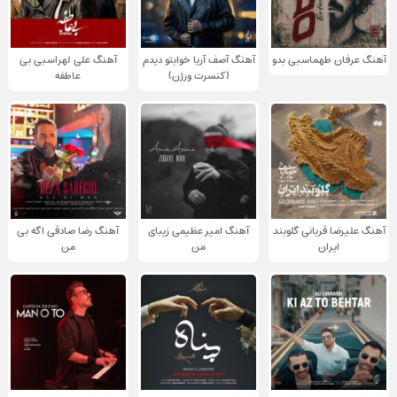
آهنگ عرفان طهماسبی بدو
آهنگ آصف آریا خوابتو دیدم
آهنگ علی لهراسبی بی
(کنسرت ورژن)
عاطفه
آهنگ علیرضا قربانی گلوبند
آهنگ امیر عظیمی زیبای
آهنگ رضا صادقی اگه بی
ایران
من
من