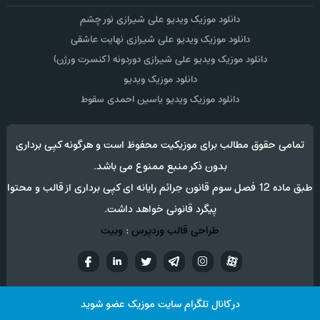
دانلود موزیک ویدیو علی شیرازی نور چشم
دانلود موزیک ویدیو علی شیرازی نهایت عاشقی
دانلود موزیک ویدیو علی شیرازی دوردونه (کنسرت ورژن)
دانلود موزیک ویدیو
دانلود موزیک ویدیو یاسین احمدی سقوط
تمامی حقوق مطالب برای موزیکیت محفوظ است و هرگونه کپی برداری
بدون ذکر منبع ممنوع می باشد.
طبق ماده 12 فصل سوم قانون جرائم رایانه ای کپی برداری از قالب و محتوا
پیگرد قانونی خواهد داشت.
طراحی قالب وردپرس
:
وبیت
آپارات
تلگرام
تويتر
اینستاگرام
لینکدین
فيسب
در کانال تلگرام سایت موزیک عضو شوید