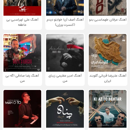
آهنگ عرفان طهماسبی بدو
آهنگ آصف آریا خوابتو دیدم
آهنگ علی لهراسبی بی
(کنسرت ورژن)
عاطفه
آهنگ علیرضا قربانی گلوبند
آهنگ امیر عظیمی زیبای
آهنگ رضا صادقی اگه بی
ایران
من
من