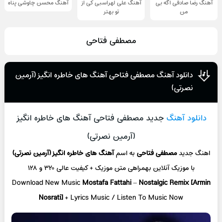
آهنگ رضا صادقی اگه بی
آهنگ علی لهراسبی کی از
آهنگ محسن چاوشی پناه
من
تو ‌بهتر
مصطفی فتاحی
دانلود آهنگ مصطفی فتاحی آهنگ های خاطره انگیز (آرمین
نصرتی)
دانلود آهنگ
جدید مصطفی فتاحی آهنگ های خاطره انگیز
(آرمین نصرتی)
اهنگ جدید
مصطفی فتاحی
به اسم
آهنگ های خاطره انگیز (آرمین نصرتی)
با موزیک آنلاین
بهمراهی متن موزیک + کیفیت عالی ۳۲۰ و ۱۲۸
Download New Music
Mostafa Fattahi
–
Nostalgic Remix [Armin
Nosrati]
+ L
yrics Music / Listen To Music Now