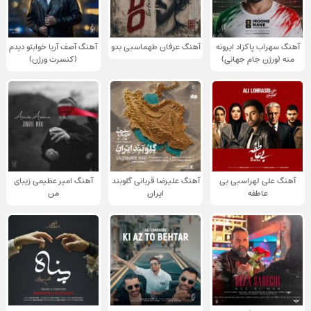
آهنگ سهراب پاکزاد ایرونه
آهنگ عرفان طهماسبی بدو
آهنگ آصف آریا خوابتو دیدم
منه (ورژن جام جهانی)
(کنسرت ورژن)
آهنگ علی لهراسبی بی
آهنگ علیرضا قربانی گلوبند
آهنگ امیر عظیمی زیبای
عاطفه
ایران
من