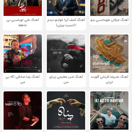
آهنگ عرفان طهماسبی بدو
آهنگ آصف آریا خوابتو دیدم
آهنگ علی لهراسبی بی
(کنسرت ورژن)
عاطفه
آهنگ علیرضا قربانی گلوبند
آهنگ امیر عظیمی زیبای
آهنگ رضا صادقی اگه بی
ایران
من
من