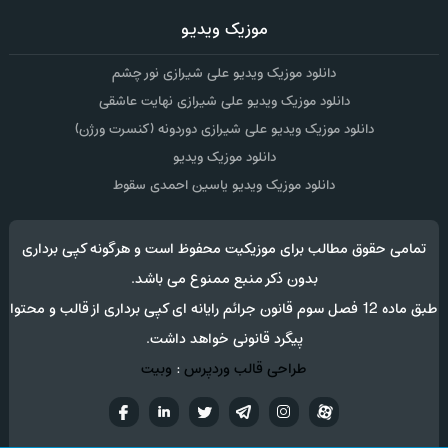
موزیک ویدیو
دانلود موزیک ویدیو علی شیرازی نور چشم
دانلود موزیک ویدیو علی شیرازی نهایت عاشقی
دانلود موزیک ویدیو علی شیرازی دوردونه (کنسرت ورژن)
دانلود موزیک ویدیو
دانلود موزیک ویدیو یاسین احمدی سقوط
تمامی حقوق مطالب برای موزیکیت محفوظ است و هرگونه کپی برداری
بدون ذکر منبع ممنوع می باشد.
طبق ماده 12 فصل سوم قانون جرائم رایانه ای کپی برداری از قالب و محتوا
پیگرد قانونی خواهد داشت.
طراحی قالب وردپرس
:
وبیت
آپارات
تلگرام
تويتر
اینستاگرام
لینکدین
فيسب