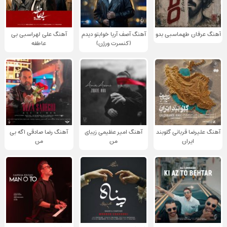
آهنگ عرفان طهماسبی بدو
آهنگ آصف آریا خوابتو دیدم
آهنگ علی لهراسبی بی
(کنسرت ورژن)
عاطفه
آهنگ علیرضا قربانی گلوبند
آهنگ امیر عظیمی زیبای
آهنگ رضا صادقی اگه بی
ایران
من
من