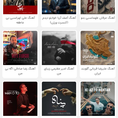
آهنگ عرفان طهماسبی بدو
آهنگ آصف آریا خوابتو دیدم
آهنگ علی لهراسبی بی
(کنسرت ورژن)
عاطفه
آهنگ علیرضا قربانی گلوبند
آهنگ امیر عظیمی زیبای
آهنگ رضا صادقی اگه بی
ایران
من
من