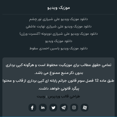
موزیک ویدیو
دانلود موزیک ویدیو علی شیرازی نور چشم
دانلود موزیک ویدیو علی شیرازی نهایت عاشقی
دانلود موزیک ویدیو علی شیرازی دوردونه (کنسرت ورژن)
دانلود موزیک ویدیو
دانلود موزیک ویدیو یاسین احمدی سقوط
تمامی حقوق مطالب برای موزیکیت محفوظ است و هرگونه کپی برداری
بدون ذکر منبع ممنوع می باشد.
طبق ماده 12 فصل سوم قانون جرائم رایانه ای کپی برداری از قالب و محتوا
پیگرد قانونی خواهد داشت.
طراحی قالب وردپرس
:
وبیت
آپارات
تلگرام
تويتر
اینستاگرام
لینکدین
فيسب