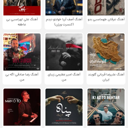
آهنگ عرفان طهماسبی بدو
آهنگ آصف آریا خوابتو دیدم
آهنگ علی لهراسبی بی
(کنسرت ورژن)
عاطفه
آهنگ علیرضا قربانی گلوبند
آهنگ امیر عظیمی زیبای
آهنگ رضا صادقی اگه بی
ایران
من
من