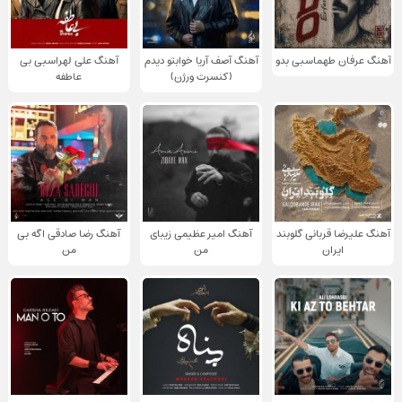
آهنگ عرفان طهماسبی بدو
آهنگ آصف آریا خوابتو دیدم
آهنگ علی لهراسبی بی
(کنسرت ورژن)
عاطفه
آهنگ علیرضا قربانی گلوبند
آهنگ امیر عظیمی زیبای
آهنگ رضا صادقی اگه بی
ایران
من
من