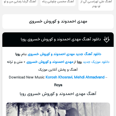
آهنگ علی لهراسبی کی از
آهنگ محسن چاوشی پناه
آهنگ گرشا رضایی من و تو
تو ‌بهتر
مهدی احمدوند و کوروش خسروی
دانلود آهنگ مهدی احمدوند و کوروش خسروی رویا
دانلود آهنگ جديد
مهدی احمدوند و کوروش خسروی
بنام
رویا
دانلود موزیک جديد
رویا
از
مهدی احمدوند و کوروش خسروی
+ متن و ترانه
آهنگ و پخش آنلاين موزيک
Download New Music
Korosh Khosravi, Mehdi Ahmadvand
–
Roya
آهنگ مهدی احمدوند و کوروش خسروی رویا