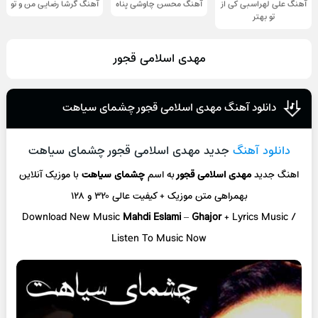
آهنگ علی لهراسبی کی از
آهنگ محسن چاوشی پناه
آهنگ گرشا رضایی من و تو
تو ‌بهتر
مهدی اسلامی قجور
دانلود آهنگ مهدی اسلامی قجور چشمای سیاهت
دانلود آهنگ
جدید مهدی اسلامی قجور چشمای سیاهت
اهنگ جدید
مهدی اسلامی قجور
به اسم
چشمای سیاهت
با موزیک آنلاین
بهمراهی متن موزیک + کیفیت عالی ۳۲۰ و ۱۲۸
Download New Music
Mahdi Eslami
–
Ghajor
+ L
yrics Music /
Listen To Music Now