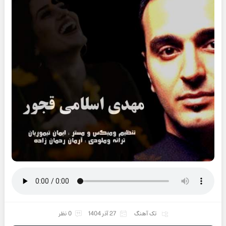
تک آهنگ
27 آذر 1404
0 نظر