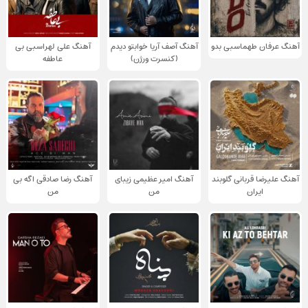
آهنگ عرفان طهماسبی بدو
آهنگ آصف آریا خوابتو دیدم
آهنگ علی لهراسبی بی
(کنسرت ورژن)
عاطفه
آهنگ علیرضا قربانی گلوبند
آهنگ امیر عظیمی زیبای
آهنگ رضا صادقی اگه بی
ایران
من
من