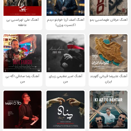
آهنگ عرفان طهماسبی بدو
آهنگ آصف آریا خوابتو دیدم
آهنگ علی لهراسبی بی
(کنسرت ورژن)
عاطفه
آهنگ علیرضا قربانی گلوبند
آهنگ امیر عظیمی زیبای
آهنگ رضا صادقی اگه بی
ایران
من
من