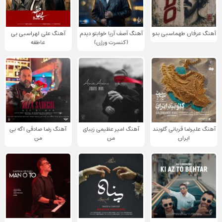
آهنگ عرفان طهماسبی بدو
آهنگ آصف آریا خوابتو دیدم
آهنگ علی لهراسبی بی
(کنسرت ورژن)
عاطفه
آهنگ علیرضا قربانی گلوبند
آهنگ امیر عظیمی زیبای
آهنگ رضا صادقی اگه بی
ایران
من
من