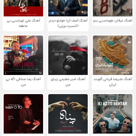
آهنگ عرفان طهماسبی بدو
آهنگ آصف آریا خوابتو دیدم
آهنگ علی لهراسبی بی
(کنسرت ورژن)
عاطفه
آهنگ علیرضا قربانی گلوبند
آهنگ امیر عظیمی زیبای
آهنگ رضا صادقی اگه بی
ایران
من
من