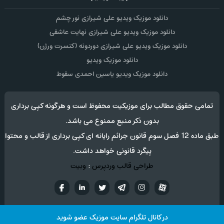
دانلود موزیک ویدیو علی شیرازی نور چشم
دانلود موزیک ویدیو علی شیرازی نهایت عاشقی
دانلود موزیک ویدیو علی شیرازی دوردونه (کنسرت ورژن)
دانلود موزیک ویدیو
دانلود موزیک ویدیو یاسین احمدی سقوط
تمامی حقوق مطالب برای موزیکیت محفوظ است و هرگونه کپی برداری
بدون ذکر منبع ممنوع می باشد.
طبق ماده 12 فصل سوم قانون جرائم رایانه ای کپی برداری از قالب و محتوا
پیگرد قانونی خواهد داشت.
طراحی قالب وردپرس
:
وبیت
آپارات
تلگرام
تويتر
اینستاگرام
لینکدین
فيسب
در کانال تلگرام سایت موزیک عضو شوید