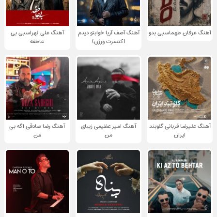
آهنگ عرفان طهماسبی بدو
آهنگ آصف آریا خوابتو دیدم
آهنگ علی لهراسبی بی
(کنسرت ورژن)
عاطفه
آهنگ علیرضا قربانی گلوبند
آهنگ امیر عظیمی زیبای
آهنگ رضا صادقی اگه بی
ایران
من
من