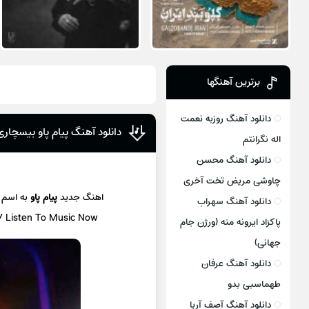
برترین آهنگها
دانلود آهنگ روزبه نعمت
دانلود آهنگ پیام پاو بیسچاری
اله نگرانتم
دانلود آهنگ محسن
چاوشی مریض تخت آخری
اهنگ جدید
پیام پاو
به اسم
دانلود آهنگ سهراب
 / Listen To Music Now
پاکزاد ایرونه منه (ورژن جام
جهانی)
دانلود آهنگ عرفان
طهماسبی بدو
دانلود آهنگ آصف آریا