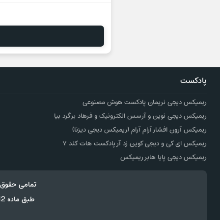
پادکست
ریمیکس دیجی نریمان پادکست هوش مصنوعی
ریمیکس دیجی نوین و آرسس الکترونیک و فرهاد برگرد بیا
ریمیکس آرون افشار آرام آرام (ریمیکس دیجی دیزنا)
ریمیکس ای کی و دیجی کوین زد آر پادکست هات کلد ۷
ریمیکس دیجی پایا هابر ریمیکس
تمامی حقوق 
طبق ماده 12 فصل سوم قانون جرائم رایانه ای کپی برداری از قالب و محتوا پیگرد قانونی خواهد داشت.