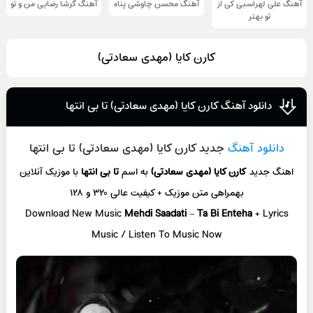
آهنگ علی لهراسبی کی از
آهنگ محسن چاوشی پناه
آهنگ گرشا رضایی من و تو
تو ‌بهتر
کارن کایا (مهدی سعادتی)
دانلود آهنگ کارن کایا (مهدی سعادتی) تا بی انتها
دانلود آهنگ
جدید کارن کایا (مهدی سعادتی) تا بی انتها
اهنگ جدید
کارن کایا (مهدی سعادتی)
به اسم
تا بی انتها
با موزیک آنلاین
بهمراهی متن موزیک + کیفیت عالی ۳۲۰ و ۱۲۸
Download New Music
Mehdi Saadati
–
Ta Bi Enteha
+ L
yrics
Music / Listen To Music Now