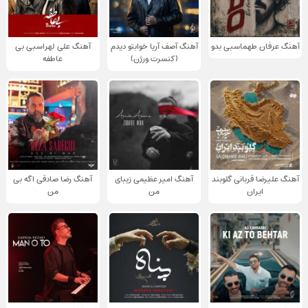
آهنگ عرفان طهماسبی بدو
آهنگ آصف آریا خوابتو دیدم
آهنگ علی لهراسبی بی
(کنسرت ورژن)
عاطفه
آهنگ علیرضا قربانی گلوبند
آهنگ امیر عظیمی زیبای
آهنگ رضا صادقی اگه بی
ایران
من
من