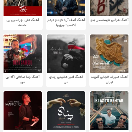
آهنگ عرفان طهماسبی بدو
آهنگ آصف آریا خوابتو دیدم
آهنگ علی لهراسبی بی
(کنسرت ورژن)
عاطفه
آهنگ علیرضا قربانی گلوبند
آهنگ امیر عظیمی زیبای
آهنگ رضا صادقی اگه بی
ایران
من
من