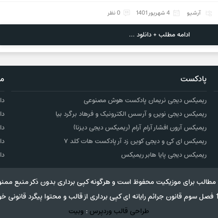
آرشیو
4 شهریور 1401
0 نظر
ادامه مطلب + دانلود ...
پادکست
مو
ریمیکس دیجی نریمان پادکست هوش مصنوعی
دا
ریمیکس دیجی نوین و آرسس الکترونیک و فرهاد برگرد بیا
دا
ریمیکس آرون افشار آرام آرام (ریمیکس دیجی دیزنا)
دا
ریمیکس ای کی و دیجی کوین زد آر پادکست هات کلد ۷
دا
ریمیکس دیجی پایا هابر ریمیکس
دا
مطالب برای موزیکیت محفوظ است و هرگونه کپی برداری بدون ذکر منبع ممنو
طراحی قالب وردپرس
:
وبیت