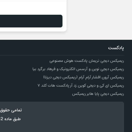
پادکست
ریمیکس دیجی نریمان پادکست هوش مصنوعی
ریمیکس دیجی نوین و آرسس الکترونیک و فرهاد برگرد بیا
ریمیکس آرون افشار آرام آرام (ریمیکس دیجی دیزنا)
ریمیکس ای کی و دیجی کوین زد آر پادکست هات کلد ۷
ریمیکس دیجی پایا هابر ریمیکس
تمامی حقوق 
طبق ماده 12 فصل سوم قانون جرائم رایانه ای کپی برداری از قالب و محتوا پیگرد قانونی خواهد داشت.