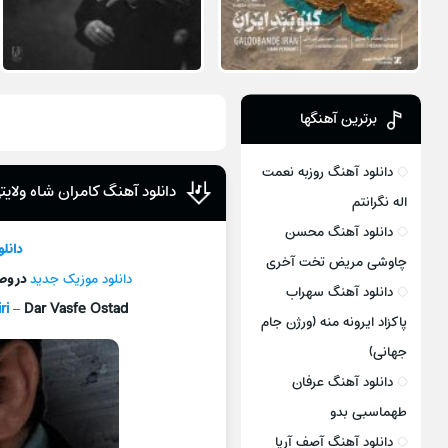
برترین آهنگها
دانلود آهنگ روزبه نعمت
دانلود آهنگ کامران شاه ولای
اله نگرانتم
دانلود آهنگ محسن
دانل
چاوشی مریض تخت آخری
دانلود موزیک جدید
در وص
دانلود آهنگ سهراب
ri
–
Dar Vasfe Ostad
پاکزاد ایرونه منه (ورژن جام
جهانی)
دانلود آهنگ عرفان
طهماسبی بدو
دانلود آهنگ آصف آریا