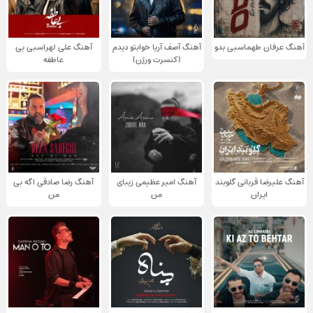
آهنگ عرفان طهماسبی بدو
آهنگ آصف آریا خوابتو دیدم
آهنگ علی لهراسبی بی
(کنسرت ورژن)
عاطفه
آهنگ علیرضا قربانی گلوبند
آهنگ امیر عظیمی زیبای
آهنگ رضا صادقی اگه بی
ایران
من
من