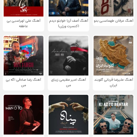
آهنگ عرفان طهماسبی بدو
آهنگ آصف آریا خوابتو دیدم
آهنگ علی لهراسبی بی
(کنسرت ورژن)
عاطفه
آهنگ علیرضا قربانی گلوبند
آهنگ امیر عظیمی زیبای
آهنگ رضا صادقی اگه بی
ایران
من
من