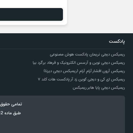
پادکست
ریمیکس دیجی نریمان پادکست هوش مصنوعی
ریمیکس دیجی نوین و آرسس الکترونیک و فرهاد برگرد بیا
ریمیکس آرون افشار آرام آرام (ریمیکس دیجی دیزنا)
ریمیکس ای کی و دیجی کوین زد آر پادکست هات کلد ۷
ریمیکس دیجی پایا هابر ریمیکس
تمامی حقوق 
طبق ماده 12 فصل سوم قانون جرائم رایانه ای کپی برداری از قالب و محتوا پیگرد قانونی خواهد داشت.