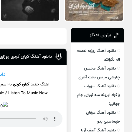
برترین آهنگها
دانلود آهنگ روزبه نعمت
دانلود آهنگ کیان کردی روزای 
اله نگرانتم
دانلود آهنگ محسن
دان
چاوشی مریض تخت آخری
اهنگ جدید
کیان کردی
به اسم
دانلود آهنگ سهراب
sic / Listen To Music Now
پاکزاد ایرونه منه (ورژن جام
جهانی)
دانلود آهنگ عرفان
طهماسبی بدو
دانلود آهنگ آصف آریا