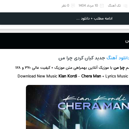
تک آهنگ
10 مرداد 1404
0 نظر
ادامه مطلب + دانلود ...
ن
انلود آهنگ
جدید کیان کردی چرا من
سم
چرا من
با موزیک آنلاین
بهمراهی متن موزیک + کیفیت عالی ۳۲۰ و ۱۲۸
Download New Music
Kian Kordi
–
Chera Man
+ L
yrics Music