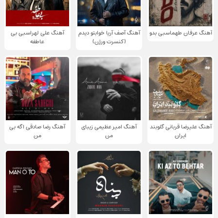
آهنگ عرفان طهماسبی بدو
آهنگ آصف آریا خوابتو دیدم
آهنگ علی لهراسبی بی
(کنسرت ورژن)
عاطفه
آهنگ علیرضا قربانی گلوبند
آهنگ امیر عظیمی زیبای
آهنگ رضا صادقی اگه بی
ایران
من
من