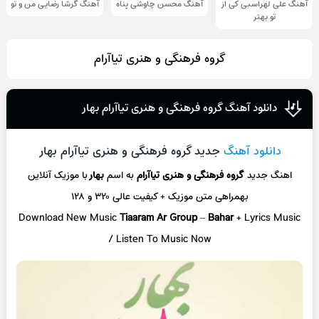
آهنگ علی لهراسبی کی از
آهنگ محسن چاوشی پناه
آهنگ گرشا رضایی من و تو
تو ‌بهتر
گروه فرهنگی و هنری تیاآرام
دانلود آهنگ گروه فرهنگی و هنری تیاآرام بهار
دانلود آهنگ
جدید گروه فرهنگی و هنری تیاآرام بهار
اهنگ جدید
گروه فرهنگی و هنری تیاآرام
به اسم
بهار
با موزیک آنلاین
بهمراهی متن موزیک + کیفیت عالی ۳۲۰ و ۱۲۸
Download New Music
Tiaaram Ar Group
–
Bahar
+ L
yrics Music
/ Listen To Music Now