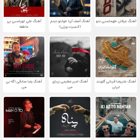
آهنگ عرفان طهماسبی بدو
آهنگ آصف آریا خوابتو دیدم
آهنگ علی لهراسبی بی
(کنسرت ورژن)
عاطفه
آهنگ علیرضا قربانی گلوبند
آهنگ امیر عظیمی زیبای
آهنگ رضا صادقی اگه بی
ایران
من
من