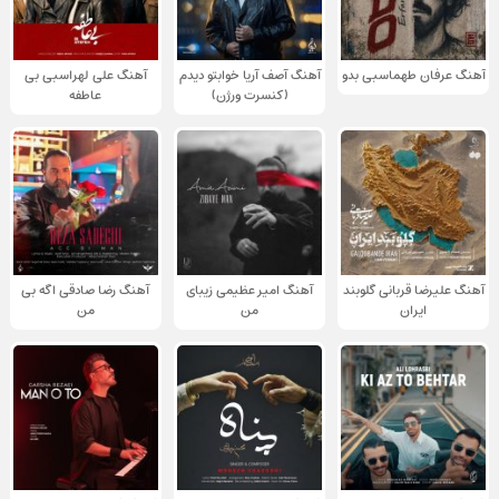
آهنگ عرفان طهماسبی بدو
آهنگ آصف آریا خوابتو دیدم
آهنگ علی لهراسبی بی
(کنسرت ورژن)
عاطفه
آهنگ علیرضا قربانی گلوبند
آهنگ امیر عظیمی زیبای
آهنگ رضا صادقی اگه بی
ایران
من
من