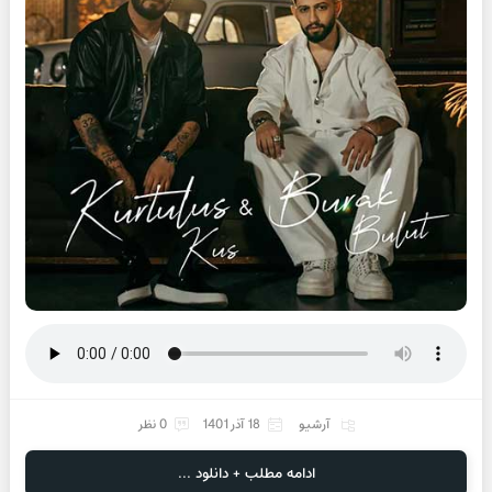
آرشیو
18 آذر 1401
0 نظر
ادامه مطلب + دانلود ...