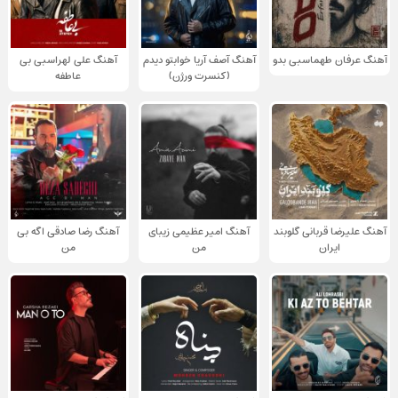
آهنگ عرفان طهماسبی بدو
آهنگ آصف آریا خوابتو دیدم
آهنگ علی لهراسبی بی
(کنسرت ورژن)
عاطفه
آهنگ علیرضا قربانی گلوبند
آهنگ امیر عظیمی زیبای
آهنگ رضا صادقی اگه بی
ایران
من
من