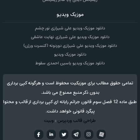
موزیک ویدیو
دانلود موزیک ویدیو علی شیرازی نور چشم
دانلود موزیک ویدیو علی شیرازی نهایت عاشقی
دانلود موزیک ویدیو علی شیرازی دوردونه (کنسرت ورژن)
دانلود موزیک ویدیو
دانلود موزیک ویدیو یاسین احمدی سقوط
تمامی حقوق مطالب برای موزیکیت محفوظ است و هرگونه کپی برداری
بدون ذکر منبع ممنوع می باشد.
طبق ماده 12 فصل سوم قانون جرائم رایانه ای کپی برداری از قالب و محتوا
پیگرد قانونی خواهد داشت.
طراحی قالب وردپرس
:
وبیت
آپارات
تلگرام
تويتر
اینستاگرام
لینکدین
فيسب