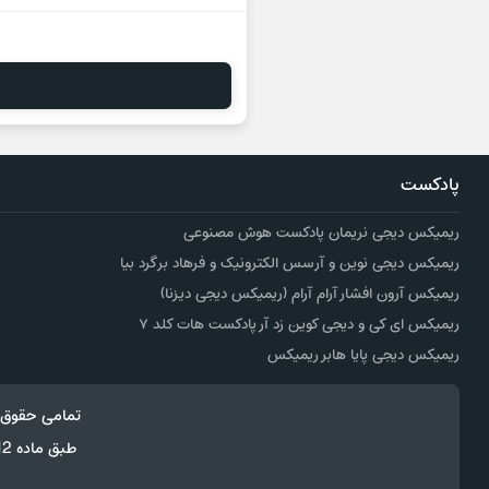
پادکست
ریمیکس دیجی نریمان پادکست هوش مصنوعی
ریمیکس دیجی نوین و آرسس الکترونیک و فرهاد برگرد بیا
ریمیکس آرون افشار آرام آرام (ریمیکس دیجی دیزنا)
ریمیکس ای کی و دیجی کوین زد آر پادکست هات کلد ۷
ریمیکس دیجی پایا هابر ریمیکس
تمامی حقوق 
طبق ماده 12 فصل سوم قانون جرائم رایانه ای کپی برداری از قالب و محتوا پیگرد قانونی خواهد داشت.