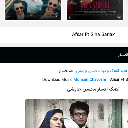
Afsar Ft Sina Sarlak
فسار
انلود آهنگ جدید
محسن چاوشی
بنام
افسار
Download Music
Mohsen Chavoshi
–
Afsar Ft S
آهنگ افسار محسن چاوشی