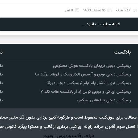
تک آهنگ
18 اسفند 1400
0 نظر
ادامه مطلب + دانلود ...
پادکست
مو
ریمیکس دیجی نریمان پادکست هوش مصنوعی
دا
ریمیکس دیجی نوین و آرسس الکترونیک و فرهاد برگرد بیا
دا
ریمیکس آرون افشار آرام آرام (ریمیکس دیجی دیزنا)
دا
ریمیکس ای کی و دیجی کوین زد آر پادکست هات کلد ۷
دا
ریمیکس دیجی پایا هابر ریمیکس
دا
مطالب برای موزیکیت محفوظ است و هرگونه کپی برداری بدون ذکر منبع ممنو
طراحی قالب وردپرس
:
وبیت