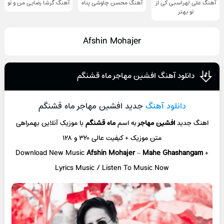
آهنگ علی لهراسبی کی از
آهنگ محسن چاوشی پناه
آهنگ گرشا رضایی من و تو
تو ‌بهتر
Afshin Mohajer
دانلود آهنگ افشین مهاجر ماه قشنگم
دانلود آهنگ
جدید افشین مهاجر ماه قشنگم
اهنگ جدید
افشین مهاجر
به اسم
ماه قشنگم
با موزیک آنلاین
بهمراهی
متن موزیک + کیفیت عالی ۳۲۰ و ۱۲۸
Download New Music
Afshin Mohajer
–
Mahe Ghashangam
+
L
yrics Music / Listen To Music Now