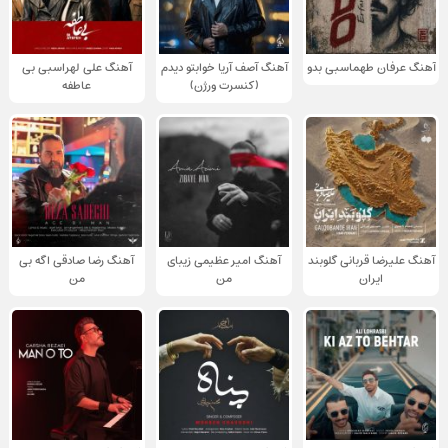
آهنگ عرفان طهماسبی بدو
آهنگ آصف آریا خوابتو دیدم
آهنگ علی لهراسبی بی
(کنسرت ورژن)
عاطفه
آهنگ علیرضا قربانی گلوبند
آهنگ امیر عظیمی زیبای
آهنگ رضا صادقی اگه بی
ایران
من
من