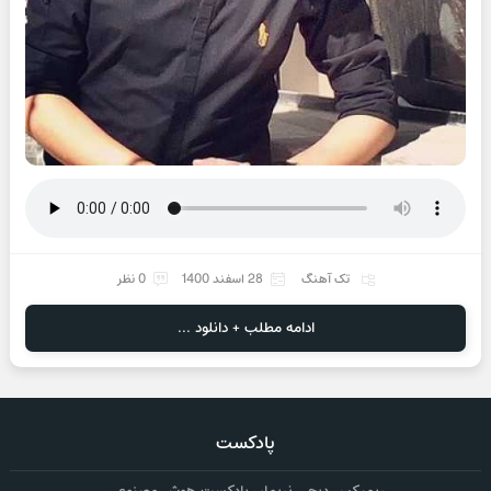
تک آهنگ
28 اسفند 1400
0 نظر
ادامه مطلب + دانلود ...
پادکست