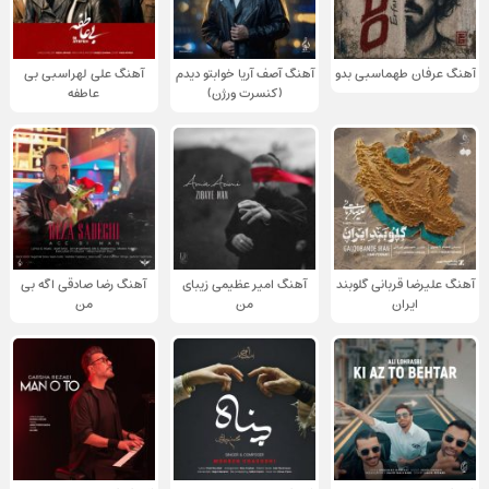
آهنگ عرفان طهماسبی بدو
آهنگ آصف آریا خوابتو دیدم
آهنگ علی لهراسبی بی
(کنسرت ورژن)
عاطفه
آهنگ علیرضا قربانی گلوبند
آهنگ امیر عظیمی زیبای
آهنگ رضا صادقی اگه بی
ایران
من
من