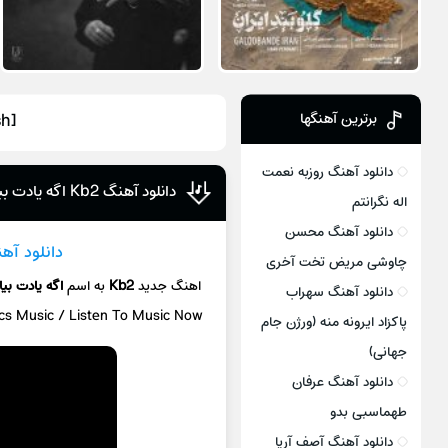
برترین آهنگها
h]
دانلود آهنگ روزبه نعمت
دانلود آهنگ Kb2 اگه یادت بیاد (کورش و کیارش)
اله نگرانتم
دانلود آهنگ محسن
دانلود آه
چاوشی مریض تخت آخری
اهنگ جدید
Kb2
به اسم
اگه یادت بی
دانلود آهنگ سهراب
ics Music / Listen To Music Now
پاکزاد ایرونه منه (ورژن جام
جهانی)
دانلود آهنگ عرفان
طهماسبی بدو
دانلود آهنگ آصف آریا