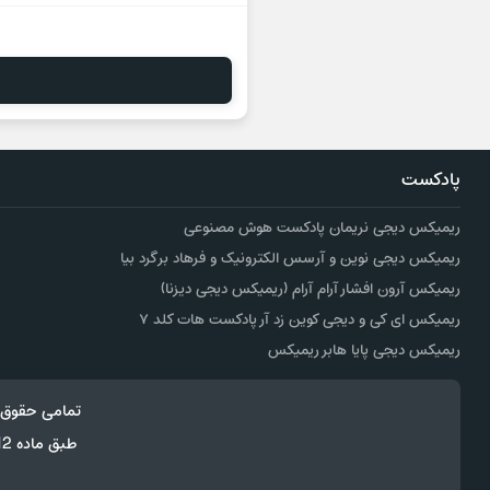
پادکست
ریمیکس دیجی نریمان پادکست هوش مصنوعی
ریمیکس دیجی نوین و آرسس الکترونیک و فرهاد برگرد بیا
ریمیکس آرون افشار آرام آرام (ریمیکس دیجی دیزنا)
ریمیکس ای کی و دیجی کوین زد آر پادکست هات کلد ۷
ریمیکس دیجی پایا هابر ریمیکس
تمامی حقوق 
طبق ماده 12 فصل سوم قانون جرائم رایانه ای کپی برداری از قالب و محتوا پیگرد قانونی خواهد داشت.