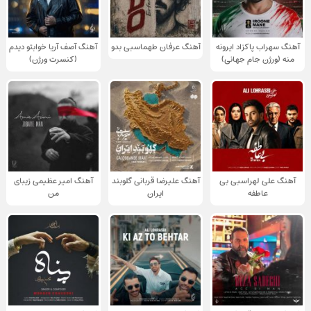
آهنگ سهراب پاکزاد ایرونه
آهنگ عرفان طهماسبی بدو
آهنگ آصف آریا خوابتو دیدم
منه (ورژن جام جهانی)
(کنسرت ورژن)
آهنگ علی لهراسبی بی
آهنگ علیرضا قربانی گلوبند
آهنگ امیر عظیمی زیبای
عاطفه
ایران
من