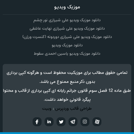
موزیک ویدیو
دانلود موزیک ویدیو علی شیرازی نور چشم
دانلود موزیک ویدیو علی شیرازی نهایت عاشقی
دانلود موزیک ویدیو علی شیرازی دوردونه (کنسرت ورژن)
دانلود موزیک ویدیو
دانلود موزیک ویدیو یاسین احمدی سقوط
تمامی حقوق مطالب برای موزیکیت محفوظ است و هرگونه کپی برداری
بدون ذکر منبع ممنوع می باشد.
طبق ماده 12 فصل سوم قانون جرائم رایانه ای کپی برداری از قالب و محتوا
پیگرد قانونی خواهد داشت.
طراحی قالب وردپرس
:
وبیت
آپارات
تلگرام
تويتر
اینستاگرام
لینکدین
فيسب