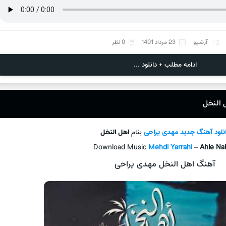
آرشیو
23 مرداد 1401
0 نظر
ادامه مطلب + دانلود ...
 النخل
نلود آهنگ جدید
مهدی یراحی
بنام
اهل النخل
Download Music
Mehdi Yarrahi
–
Ahle Na
آهنگ اهل النخل مهدی یراحی