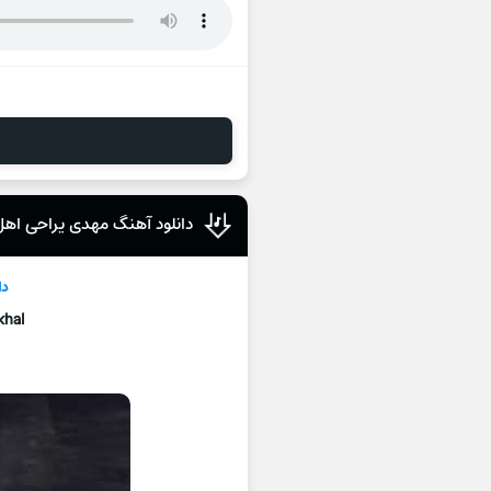
دانلود آهنگ مهدی یراحی اهل
دا
khal