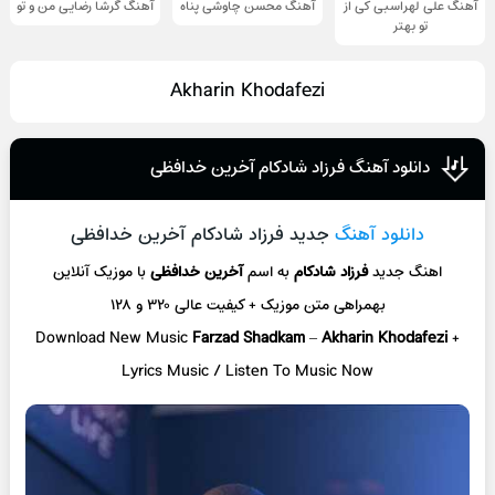
آهنگ علی لهراسبی کی از
آهنگ محسن چاوشی پناه
آهنگ گرشا رضایی من و تو
تو ‌بهتر
Akharin Khodafezi
دانلود آهنگ فرزاد شادکام آخرین خدافظی
دانلود آهنگ
جدید فرزاد شادکام آخرین خدافظی
اهنگ جدید
فرزاد شادکام
به اسم
آخرین خدافظی
با موزیک آنلاین
بهمراهی متن موزیک + کیفیت عالی ۳۲۰ و ۱۲۸
Download New Music
Farzad Shadkam
–
Akharin Khodafezi
+
Lyrics Music / Listen To Music Now