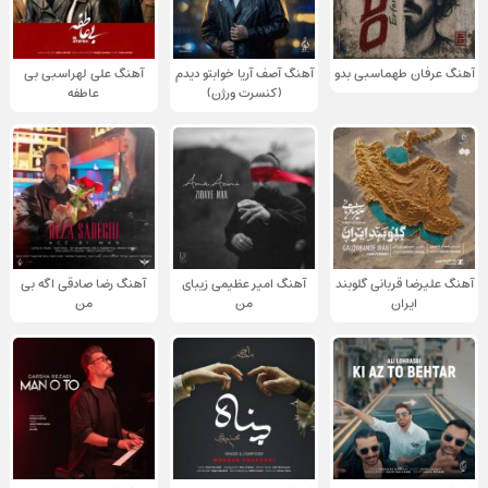
آهنگ عرفان طهماسبی بدو
آهنگ آصف آریا خوابتو دیدم
آهنگ علی لهراسبی بی
(کنسرت ورژن)
عاطفه
آهنگ علیرضا قربانی گلوبند
آهنگ امیر عظیمی زیبای
آهنگ رضا صادقی اگه بی
ایران
من
من