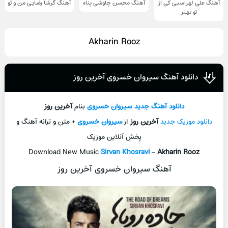
آهنگ علی لهراسبی کی از
آهنگ محسن چاوشی پناه
آهنگ گرشا رضایی من و تو
تو ‌بهتر
Akharin Rooz
دانلود آهنگ سیروان خسروی آخرین روز
دانلود آهنگ جديد
سیروان خسروی
بنام
آخرین روز
دانلود موزیک جديد
آخرین روز
از
سیروان خسروی
+ متن و ترانه آهنگ و
پخش آنلاين موزيک
Download New Music
Sirvan Khosravi
–
Akharin Rooz
آهنگ سیروان خسروی آخرین روز