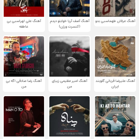
آهنگ عرفان طهماسبی بدو
آهنگ آصف آریا خوابتو دیدم
آهنگ علی لهراسبی بی
(کنسرت ورژن)
عاطفه
آهنگ علیرضا قربانی گلوبند
آهنگ امیر عظیمی زیبای
آهنگ رضا صادقی اگه بی
ایران
من
من