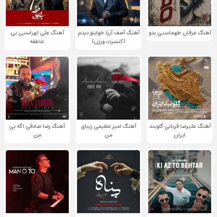
آهنگ عرفان طهماسبی بدو
آهنگ آصف آریا خوابتو دیدم
آهنگ علی لهراسبی بی
(کنسرت ورژن)
عاطفه
آهنگ علیرضا قربانی گلوبند
آهنگ امیر عظیمی زیبای
آهنگ رضا صادقی اگه بی
ایران
من
من