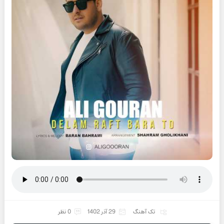
تک آهنگ
29 آذر 1402
0 نظر