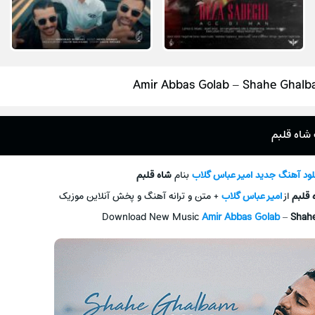
Amir Abbas Golab – Shahe Ghal
 شاه قلبم
لود آهنگ جديد
امیر عباس گلاب
بنام
شاه قلبم
 قلبم
از
امیر عباس گلاب
+ متن و ترانه آهنگ و پخش آنلاين موزيک
Download New Music
Amir Abbas Golab
–
Shah