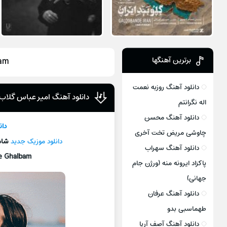
برترین آهنگها
bam
دانلود آهنگ روزبه نعمت
دانلود آهنگ امیر عباس گلاب
اله نگرانتم
دانلود آهنگ محسن
دان
چاوشی مریض تخت آخری
دانلود موزیک جديد
شاه
دانلود آهنگ سهراب
e Ghalbam
پاکزاد ایرونه منه (ورژن جام
جهانی)
دانلود آهنگ عرفان
طهماسبی بدو
دانلود آهنگ آصف آریا